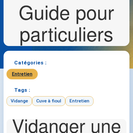
Catégories :
Entretien
Tags :
Vidange
Cuve à fioul
Entretien