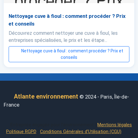
Nettoyage cuve à fioul : comment procéder ? Prix
et conseils
Découvrez comment nettoyer une cuve à fioul, les
entreprises spécialisées, le prix et les étape...
Nettoyage cuve à fioul : comment procéder ? Prix et
conseils
Atlante environnement
© 2024 - Paris, Île-de-
France
Entreprise engagée pour l’environnement |
Mentions légales
|
Politique RGPD
|
Conditions Générales d’Utilisation (CGU)