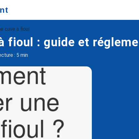
nt
e cuve à fioul
à fioul : guide et réglem
cture : 5 min