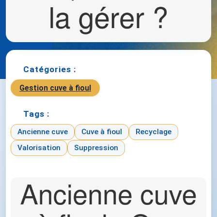
Catégories :
Gestion cuve à fioul
Tags :
Ancienne cuve
Cuve à fioul
Recyclage
Valorisation
Suppression