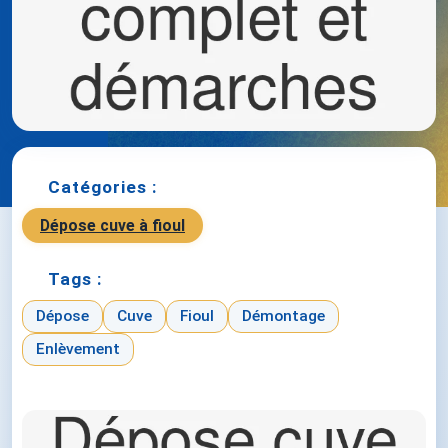
Catégories :
Dépose cuve à fioul
Tags :
Dépose
Cuve
Fioul
Démontage
Enlèvement