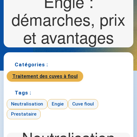
Catégories :
Traitement des cuves à fioul
Tags :
Neutralisation
Engie
Cuve fioul
Prestataire