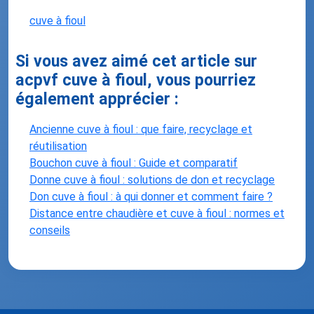
cuve à fioul
Si vous avez aimé cet article sur
acpvf cuve à fioul, vous pourriez
également apprécier :
Ancienne cuve à fioul : que faire, recyclage et
réutilisation
Bouchon cuve à fioul : Guide et comparatif
Donne cuve à fioul : solutions de don et recyclage
Don cuve à fioul : à qui donner et comment faire ?
Distance entre chaudière et cuve à fioul : normes et
conseils