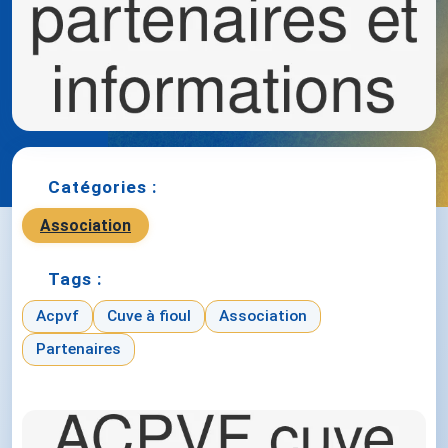
Catégories :
Association
Tags :
Acpvf
Cuve à fioul
Association
Partenaires