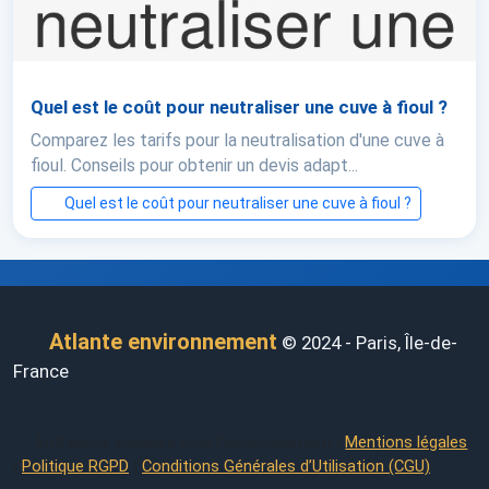
Quel est le coût pour neutraliser une cuve à fioul ?
Comparez les tarifs pour la neutralisation d'une cuve à
fioul. Conseils pour obtenir un devis adapt...
Quel est le coût pour neutraliser une cuve à fioul ?
Atlante environnement
© 2024 - Paris, Île-de-
France
Entreprise engagée pour l’environnement |
Mentions légales
|
Politique RGPD
|
Conditions Générales d’Utilisation (CGU)