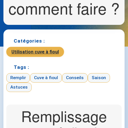
Catégories :
Utilisation cuve à fioul
Tags :
Remplir
Cuve à fioul
Conseils
Saison
Astuces