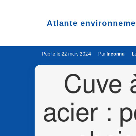
Atlante environneme
Accueil
cuve à fioul
Cuve à fioul acier
Cuve à fioul en ac
Publié le 22 mars 2024
Par
Inconnu
Le