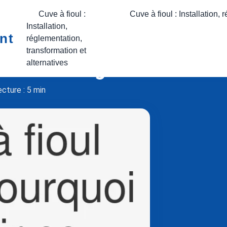
Cuve à fioul :
Cuve à fioul : Installation,
Installation,
nt
réglementation,
transformation et
ier : avantages et inconv
alternatives
cture : 5 min