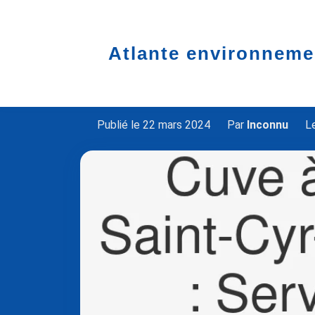
Atlante environneme
Accueil
cuve à fioul
Cuve à fioul saint-cyr
Cuve à fioul à Sai
Publié le 22 mars 2024
Par
Inconnu
Le