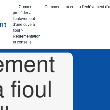
Comment
Comment procéder à l'enlèvement d'un
procéder à
l'enlèvement
ment cuve à fioul linselles
nt
d'une cuve à
 à fioul à Linselles
fioul ?
Réglementation
et conseils
cture : 5 min