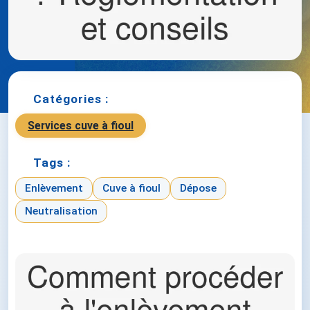
Catégories :
Services cuve à fioul
Tags :
Enlèvement
Cuve à fioul
Dépose
Neutralisation